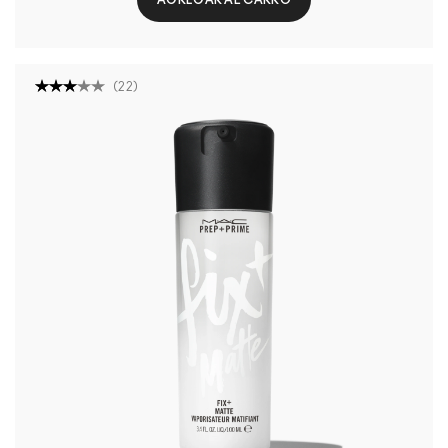
(
22
)