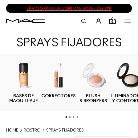
ENVÍO GRATIS EN COMPRAS SOBRE $39.990
0
SPRAYS FIJADORES
BASES DE
CORRECTORES
BLUSH
ILUMINADO
S
MAQUILLAJE
& BRONZERS
Y CONTOR
HOME
ROSTRO
SPRAYS FIJADORES