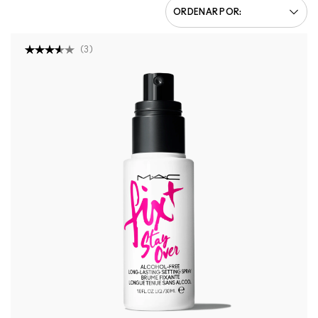
(
3
)