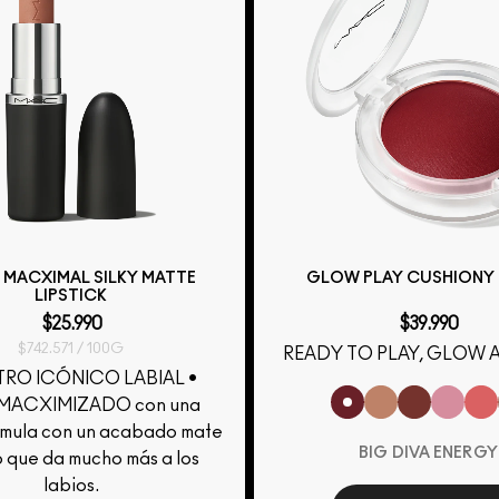
L MACXIMAL SILKY MATTE
GLOW PLAY CUSHIONY
LIPSTICK
$25.990
$39.990
$742.571 / 100G
READY TO PLAY, GLOW 
RO ICÓNICO LABIAL •
 MACXIMIZADO con una
rmula con un acabado mate
BIG DIVA ENERGY
 que da mucho más a los
labios.