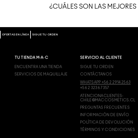
Cliente de Lunes a Viernes de 9 a 19 hrs.
¿CUÁLES SON LAS MEJORES
Visita MAC Goodbyes, con hasta 40% de des
Las ofertas de maquillaje MAC en línea ofr
de que se agoten. Hay productos hasta a mi
precios increíbles.
OFERTAS EN LÍNEA
SIGUE TU ORDEN
Si además quieres obtener el máximo valor 
hasta 30% en comparación a la compra de los
ojos o una mezcla de los tres.
TU TIENDA M·A·C
SERVICIO AL CLIENTE
ENCUENTRA UNA TIENDA
SIGUE TU ORDEN
SERVICIOS DE MAQUILLAJE
CONTÁCTANOS
WHATSAPP +56 2 2914 2563
+56 2 3236 7357
ATENCIONACLIENTES-
CHILE@MACCOSMETICS.CL
PREGUNTAS FRECUENTES
INFORMACIÓN DE ENVÍO
POLÍTICA DE DEVOLUCIÓN
TÉRMINOS Y CONDICIONES