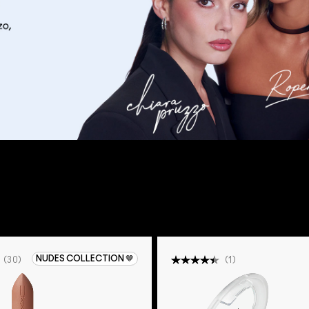
NUDES COLLECTION 🤎
(
30
)
(
1
)