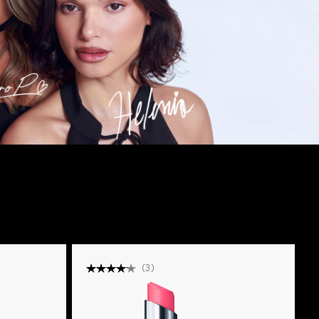
(
3
)