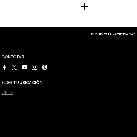
n de temporada.
es productos a precio de descuento antes
s cosméticos de la más alta calidad a
ENCUENTRA UNA TIENDA MAC
 necesidades. Estos kits te dan ahorros de
cluidos los especiales para labios, rostro,
CONECTAR
ELIGE TU UBICACIÓN
CHILE