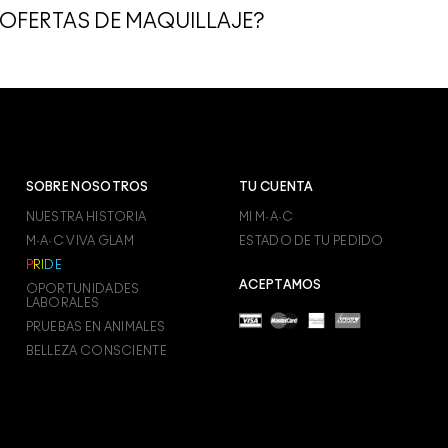
 OFERTAS DE MAQUILLAJE?
cuento en tus productos de maquillaje y accesorios favoritos a fi
ecen valor excepcional a quienes se apresuran a adquirir excelent
tad de precio y otros con grandes descuentos, haciendo disponible
de nuestros productos, prueba un MAC Value Kit que se adapte a tus
 productos por separado y los encuentras en toda clase de sets, in
SOBRE NOSOTROS
TU CUENTA
NUESTRA HISTORIA
MI M·A·C
M·A·C VIVA GLAM
ESTADO DE TU PEDIDO
P
R
I
D
E
ACEPTAMOS
OPORTUNIDADES
LABORALES
PRUEBAS EN ANIMALES
BELLEZA CONSCIENTE