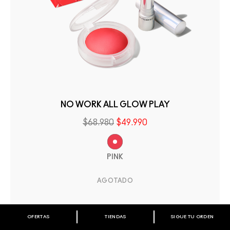
NO WORK ALL GLOW PLAY
$68.980
$49.990
PINK
AGOTADO
OFERTAS
TIENDAS
SIGUE TU ORDEN
BIENVENIDO A M·A·C COSMETICS