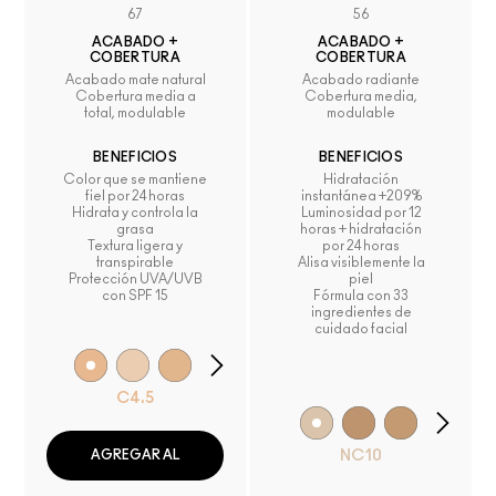
67
56
ACABADO +
ACABADO +
COBERTURA
COBERTURA
Acabado mate natural
Acabado radiante
Cobertura media a
Cobertura media,
total, modulable
modulable
BENEFICIOS
BENEFICIOS
Color que se mantiene
Hidratación
fiel por 24 horas
instantánea +209%
Hidrata y controla la
Luminosidad por 12
grasa
horas + hidratación
Textura ligera y
por 24 horas
transpirable
Alisa visiblemente la
Protección UVA/UVB
piel
con SPF 15
Fórmula con 33
ingredientes de
cuidado facial
C4.5
NC10
AGREGAR AL