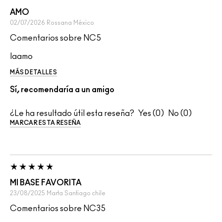
AMO
02/07/2026
Rossana
México
Comentarios sobre NC5
laamo
MÁS DETALLES
Sí, recomendaría a un amigo
¿Le ha resultado útil esta reseña?
0
0
MARCAR ESTA RESEÑA
MI BASE FAVORITA
23/08/2025
Marta
Santiago chile
Comentarios sobre NC35