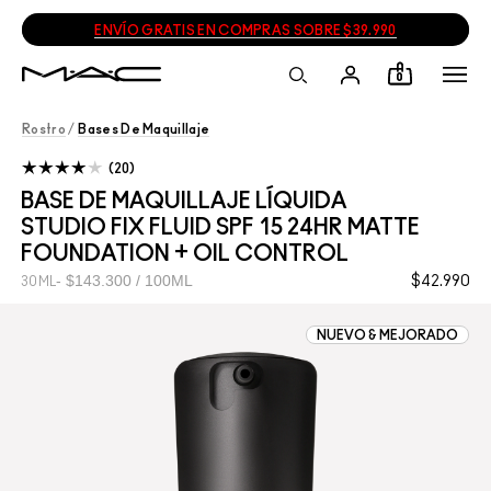
ENVÍO GRATIS EN COMPRAS SOBRE $39.990
0
Rostro
/
Bases De Maquillaje
20
BASE DE MAQUILLAJE LÍQUIDA
STUDIO FIX FLUID SPF 15 24HR MATTE
FOUNDATION + OIL CONTROL
$143.300 / 100ML
$42.990
30ML
NUEVO & MEJORADO