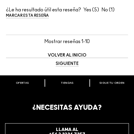
¿Le ha resultado útil esta reseña?
5
1
MARCAR ESTA RESEÑA
Mostrar reseñas
1-10
VOLVER AL INICIO
SIGUIENTE
OFERTAS
TIENDAS
SIGUE TU ORDEN
BIENVENIDO A M·A·C COSMETICS
CHILE.
REGÍSTRATE AHORA PARA RECIBIR INFORMACIÓN
¿NECESITAS AYUDA?
ESPECIAL
REGÍSTRATE
LLAMA AL