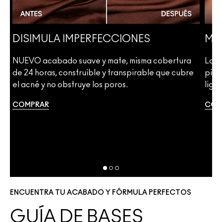
DISIMULA IMPERFECCIONES
MEJ
NUEVO acabado suave y mate, misma cobertura
La N
de 24 horas, construible y transpirable que cubre
piel
ar
el acné y no obstruye los poros.
lige
r
COMPRAR
COM
ENCUENTRA TU ACABADO Y FÓRMULA PERFECTOS
GUÍA DE BASES