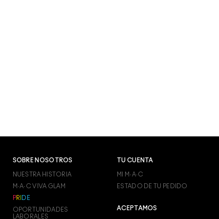
SOBRE NOSOTROS
TU CUENTA
NUESTRA HISTORIA
MI M·A·C
M·A·C VIVA GLAM
ESTADO DE TU PEDIDO
P
R
I
D
E
ACEPTAMOS
OPORTUNIDADES
LABORALES