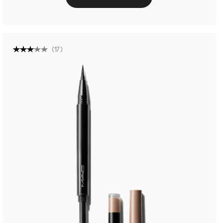
(
17
)