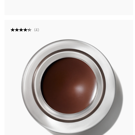
(
4
)