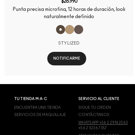
$26.990
Punta precisa microfina, 12 horas de duración, look
naturalmente definido
STYLIZED
NOTIFICARME
TU TIENDA M·A·C
SERVICIO AL CLIENTE
ENCUENTRA UNA TIENDA
SIGUE TU ORDEN
SERVICIOS DE MAQUILLAJE
CONTÁCTANOS
WHATSAPP +56 2 2914 2563
+56 2 3236 7357