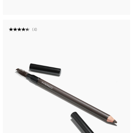
(
4
)