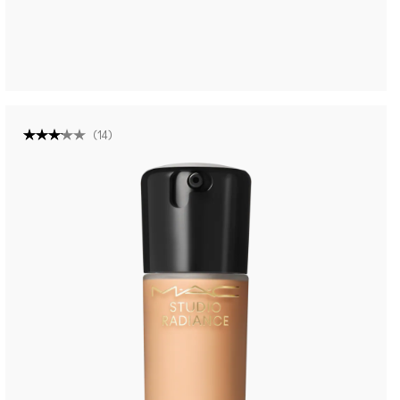
(
14
)