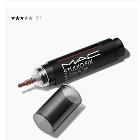
(
6
)