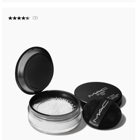
(
3
)