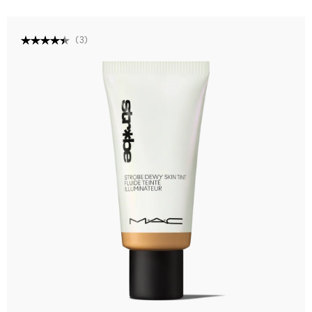
(
3
)