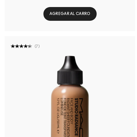
AGREGAR AL CARRO
(
7
)