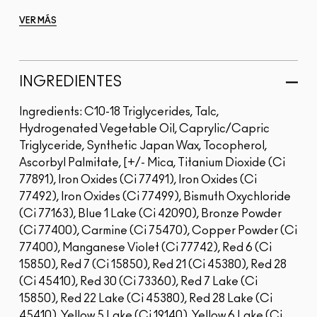
VER MÁS
INGREDIENTES
Ingredients: C10-18 Triglycerides, Talc,
Hydrogenated Vegetable Oil, Caprylic/Capric
Triglyceride, Synthetic Japan Wax, Tocopherol,
Ascorbyl Palmitate, [+/- Mica, Titanium Dioxide (Ci
77891), Iron Oxides (Ci 77491), Iron Oxides (Ci
77492), Iron Oxides (Ci 77499), Bismuth Oxychloride
(Ci 77163), Blue 1 Lake (Ci 42090), Bronze Powder
(Ci 77400), Carmine (Ci 75470), Copper Powder (Ci
77400), Manganese Violet (Ci 77742), Red 6 (Ci
15850), Red 7 (Ci 15850), Red 21 (Ci 45380), Red 28
(Ci 45410), Red 30 (Ci 73360), Red 7 Lake (Ci
15850), Red 22 Lake (Ci 45380), Red 28 Lake (Ci
45410), Yellow 5 Lake (Ci 19140), Yellow 6 Lake (Ci