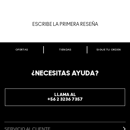
ESCRIBE LA PRIMERA RESEÑA
OFERTAS
TIENDAS
SIGUE TU ORDEN
BIENVENIDO A M·A·C COSMETICS
CHILE.
REGÍSTRATE AHORA PARA RECIBIR INFORMACIÓN
¿NECESITAS AYUDA?
ESPECIAL
REGÍSTRATE
LLAMA AL
+56 2 3236 7357
SERVICIO AL CLIENTE