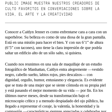
PUBLIC IMAGE MUESTRA NUESTROS CREADORES DE
CULTO FAVORITOS EN CONVERSACIONES SOBRE LA
VIDA, EL ARTE Y LA CREATIVIDAD
Conocer a Caitlyn Jenner es como enfrentarse cara a cara con un
superhéroe. Su belleza es como de una diosa de la gran pantalla.
Está en una misión para hacer el bien. Y con sus 6’1” de altura
(6’5” con tacones), uno tiene la clara impresión de que podría
saltar un edificio alto de un sólo salto, si quisiera.
Cuando nos reunimos en una sala de maquillaje de un estudio
fotográfico de Manhattan, Caitlyn entra alegremente —vestido
negro, cabello suelto, labios rojos, pies descalzos— con
dignidad, orgullo, humor, entusiasmo y elegancia. Es evidente
que se trata de una mujer que se siente cómoda en su propia piel
y está pasando el mejor momento de su vida — por fin. En los
últimos nueve meses, desde su transformación bajo el
microscopio crítico y a menudo despiadado del ojo público, ha
llegado a representar el coraje, la valentía, la honestidad y la
compasión —características siempre apreciadas y celebradas por