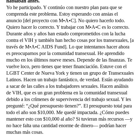
hablaban antes.
Yo he participado. Y continúo con nuestro plan para que se
comprenda este problema. Estoy esperando con ansias el
anuncio [del proyecto con M•A•C]. No quiero hacerlo todo.
Quiero hacer lo correcto. Y trabajar con M•A•C es lo correcto.
Durante años y años han estado comprometidos con la lucha
contra el VIH y también han hecho cosas por los transexuales, [a
través de M•A•C AIDS Fund]. Lo que intentamos hacer ahora
es preocuparnos por la comunidad transexual. He aprendido
mucho en los últimos nueve meses. Depende de las finanzas. Te
vuelve loco, pero tienes que tener financiación. Estuve con el
LGBT Center de Nueva York y tienen un grupo de Transexuales
Latinos. Hacen un trabajo fantástico, de verdad. Están ayudando
a sacar de las calles a los trabajadores sexuales. Hacen análisis
de VIH, que es un gran problema en la comunidad transexual
debido a los crímenes de supervivencia del trabajo sexual. Y les
pregunté: “¿Qué presupuesto tienen?”. El presupuesto total para
todo el año son $10,000. Me quedé impactada. ¿Cómo puedes
mantener esto con $10,000 al año? Si tuvieran más recursos —y
no hace falta una cantidad enorme de dinero— podrían hacer
muchas más cosas.