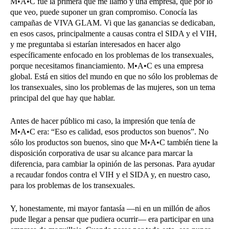
M•A•C fue la primera que me llamó y una empresa, que por lo
que veo, puede suponer un gran compromiso. Conocía las
campañas de VIVA GLAM. Vi que las ganancias se dedicaban,
en esos casos, principalmente a causas contra el SIDA y el VIH,
y me preguntaba si estarían interesados en hacer algo
específicamente enfocado en los problemas de los transexuales,
porque necesitamos financiamiento. M•A•C es una empresa
global. Está en sitios del mundo en que no sólo los problemas de
los transexuales, sino los problemas de las mujeres, son un tema
principal del que hay que hablar.
Antes de hacer público mi caso, la impresión que tenía de
M•A•C era: “Eso es calidad, esos productos son buenos”. No
sólo los productos son buenos, sino que M•A•C también tiene la
disposición corporativa de usar su alcance para marcar la
diferencia, para cambiar la opinión de las personas. Para ayudar
a recaudar fondos contra el VIH y el SIDA y, en nuestro caso,
para los problemas de los transexuales.
Y, honestamente, mi mayor fantasía —ni en un millón de años
pude llegar a pensar que pudiera ocurrir— era participar en una