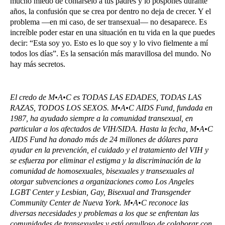
mucho miedo de contárselo a tus padres y lo pospones durante
años, la confusión que se crea por dentro no deja de crecer. Y el
problema —en mi caso, de ser transexual— no desaparece. Es
increíble poder estar en una situación en tu vida en la que puedes
decir: “Esta soy yo. Esto es lo que soy y lo vivo fielmente a mí
todos los días”. Es la sensación más maravillosa del mundo. No
hay más secretos.
El credo de M•A•C es TODAS LAS EDADES, TODAS LAS
RAZAS, TODOS LOS SEXOS. M•A•C AIDS Fund, fundada en
1987, ha ayudado siempre a la comunidad transexual, en
particular a los afectados de VIH/SIDA. Hasta la fecha, M•A•C
AIDS Fund ha donado más de 24 millones de dólares para
ayudar en la prevención, el cuidado y el tratamiento del VIH y
se esfuerza por eliminar el estigma y la discriminación de la
comunidad de homosexuales, bisexuales y transexuales al
otorgar subvenciones a organizaciones como Los Angeles
LGBT Center y Lesbian, Gay, Bisexual and Transgender
Community Center de Nueva York. M•A•C reconoce las
diversas necesidades y problemas a los que se enfrentan las
comunidades de transexuales y está orgulloso de colaborar con