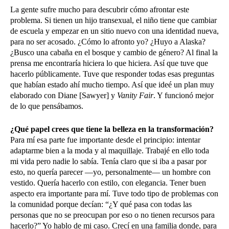
La gente sufre mucho para descubrir cómo afrontar este
problema. Si tienen un hijo transexual, el niño tiene que cambiar
de escuela y empezar en un sitio nuevo con una identidad nueva,
para no ser acosado. ¿Cómo lo afronto yo? ¿Huyo a Alaska?
¿Busco una cabaña en el bosque y cambio de género? Al final la
prensa me encontraría hiciera lo que hiciera. Así que tuve que
hacerlo públicamente. Tuve que responder todas esas preguntas
que habían estado ahí mucho tiempo. Así que ideé un plan muy
elaborado con Diane [Sawyer] y
Vanity Fair
. Y funcionó mejor
de lo que pensábamos.
¿Qué papel crees que tiene la belleza en la transformación?
Para mí esa parte fue importante desde el principio: intentar
adaptarme bien a la moda y al maquillaje. Trabajé en ello toda
mi vida pero nadie lo sabía. Tenía claro que si iba a pasar por
esto, no quería parecer —yo, personalmente— un hombre con
vestido. Quería hacerlo con estilo, con elegancia. Tener buen
aspecto era importante para mí. Tuve todo tipo de problemas con
la comunidad porque decían: “¿Y qué pasa con todas las
personas que no se preocupan por eso o no tienen recursos para
hacerlo?” Yo hablo de mi caso. Crecí en una familia donde, para