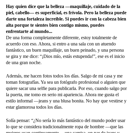
Hay quien dice que la belleza —maquillaje, cuidado de la
piel, cabello— es superficial, es frívola. Pero la belleza puede
darte una fortaleza increíble. Si puedes ir con la cabeza bien
alta porque te sientes bien contigo mismo, puedes
enfrentarte al mundo...
De una forma completamente diferente, estoy totalmente de
acuerdo con eso. Ahora, si entro a una sala con un atuendo
fantástico, un buen maquillaje, un buen peinado, y una persona
se gira y me dice: “¡Dios mío, estás estupenda!”, ese es el inicio
de una gran noche.
Además, me hacen fotos todos los días. Salgo de mi casa y me
toman fotografías. Ya sea un fotógrafo profesional o alguien que
quiere sacar una selfie para publicarla. Por eso, cuando salgo por
la puerta, me tomo en serio mi apariencia. Ahora me gusta el
estilo informal —jeans y una blusa bonita. No hay que vestirse y
estar glamorosa todos los días.
Solía pensar: “¿No sería lo más fantástico del mundo poder usar
lo que se considera tradicionalmente ropa de hombre —que las
mujeres usan continuamente— una camisa, un par de jeans y