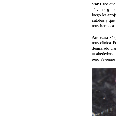
Val:
Creo que 
Tuvimos grande
luego les arro
autobús y que 
muy hermosas
Andreas:
Sé q
muy clínica. Pe
demasiado plan
tu alrededor q
pero Vivienne 