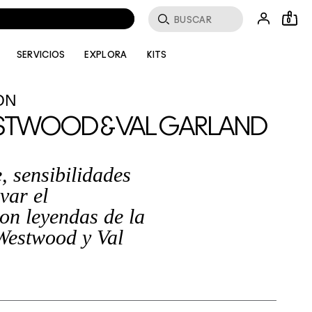
Buscar
0
SERVICIOS
EXPLORA
KITS
ON
ESTWOOD & VAL GARLAND
, sensibilidades
var el
on leyendas de la
Westwood y Val