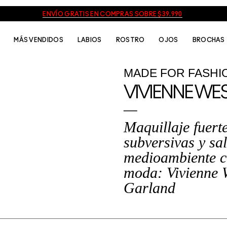
ENVÍO GRATIS EN COMPRAS SOBRE $39.990
MÁS VENDIDOS
LABIOS
ROSTRO
OJOS
BROCHAS
MADE FOR FASHI
VIVIENNE W
Maquillaje fuerte
subversivas y sal
medioambiente c
moda: Vivienne 
Garland