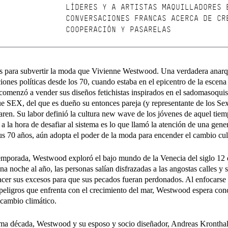
LÍDERES Y A ARTISTAS MAQUILLADORES 
CONVERSACIONES FRANCAS ACERCA DE CR
COOPERACIÓN Y PASARELAS
s para subvertir la moda que Vivienne Westwood. Una verdadera anarqu
iones políticas desde los 70, cuando estaba en el epicentro de la escen
comenzó a vender sus diseños fetichistas inspirados en el sadomasoqui
e SEX, del que es dueño su entonces pareja (y representante de los Sex 
n. Su labor definió la cultura new wave de los jóvenes de aquel tiem
a la hora de desafiar al sistema es lo que llamó la atención de una gene
sus 70 años, aún adopta el poder de la moda para encender el cambio cul
emporada, Westwood exploró el bajo mundo de la Venecia del siglo 12 
na noche al año, las personas salían disfrazadas a las angostas calles y 
facer sus excesos para que sus pecados fueran perdonados. Al enfocarse
s peligros que enfrenta con el crecimiento del mar, Westwood espera con
l cambio climático.
ima década, Westwood y su esposo y socio diseñador, Andreas Kronthal