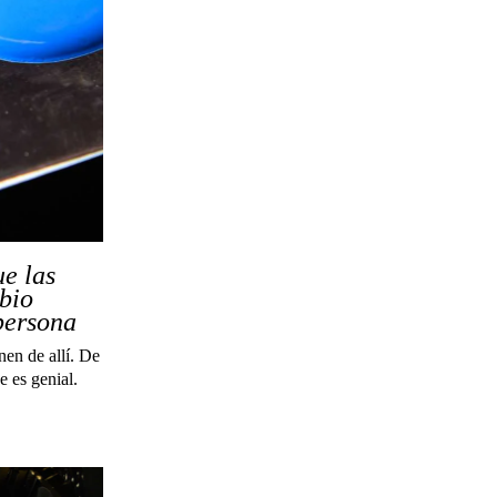
ue las
mbio
persona
nen de allí. De
e es genial.