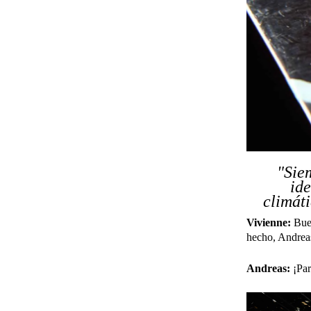
"Siem
ide
climát
Vivienne:
Buen
hecho, Andreas
Andreas:
¡Para