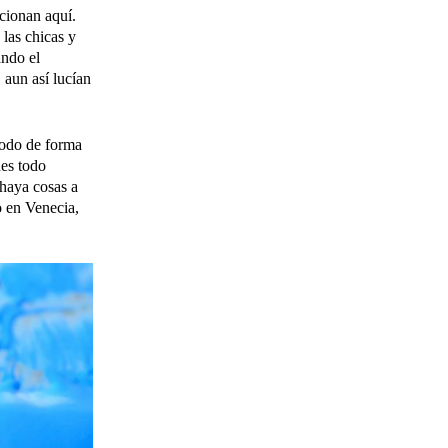
cionan aquí.
las chicas y
ando el
 aun así lucían
todo de forma
nes todo
 haya cosas a
o en Venecia,