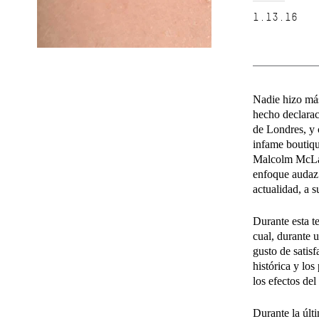
1.13.16
Nadie hizo má
hecho declarac
de Londres, y 
infame boutiqu
Malcolm McLare
enfoque audaz 
actualidad, a 
Durante esta t
cual, durante u
gusto de satis
histórica y lo
los efectos de
Durante la últ