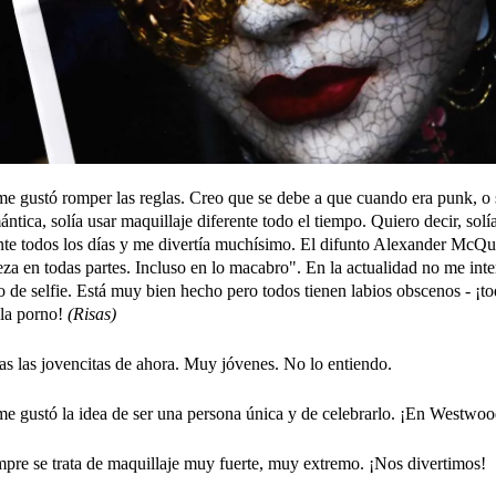
e gustó romper las reglas. Creo que se debe a que cuando era punk, o
tica, solía usar maquillaje diferente todo el tiempo. Quiero decir, solí
nte todos los días y me divertía muchísimo. El difunto Alexander McQ
eza en todas partes. Incluso en lo macabro". En la actualidad no me inte
o de selfie. Está muy bien hecho pero todos tienen labios obscenos - ¡to
lla porno!
(Risas)
s las jovencitas de ahora. Muy jóvenes. No lo entiendo.
e gustó la idea de ser una persona única y de celebrarlo. ¡En Westwo
pre se trata de maquillaje muy fuerte, muy extremo. ¡Nos divertimos!