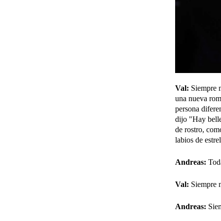
Val:
Siempre m
una nueva román
persona difere
dijo "Hay bell
de rostro, com
labios de estre
Andreas:
Toda
Val:
Siempre m
Andreas:
Siem