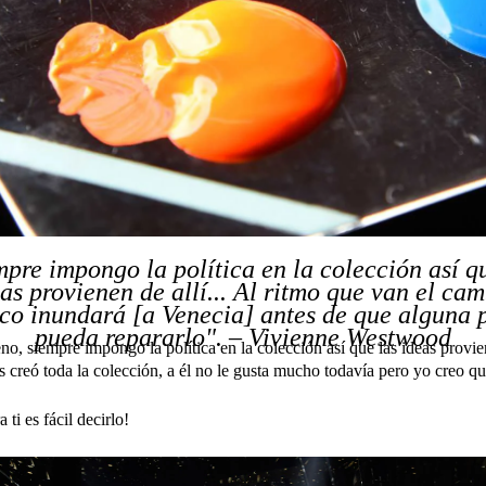
pre impongo la política en la colección así q
as provienen de allí... Al ritmo que van el ca
ico inundará [a Venecia] antes de que alguna 
pueda repararlo". – Vivienne Westwood
o, siempre impongo la política en la colección así que las ideas provie
 creó toda la colección, a él no le gusta mucho todavía pero yo creo qu
 ti es fácil decirlo!