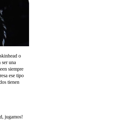
 skinhead o
a ser una
ueen siempre
resa ese tipo
dos tienen
od, jugamos!