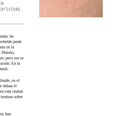
EN
EATIVIDAD,
ista, ha
a rebelde punk
smo en la
Pistols),
po, pero era su
ración. En la
tural.
donde, en el
se daban el
 en esta ciudad
cientizar sobre
er, han