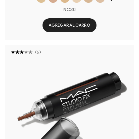
NC30
AGREGAR AL CARRO
(
6
)