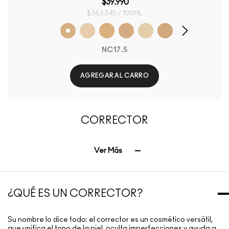
$39.990
$363.545 / 100ML
NC17.5
AGREGAR AL CARRO
CORRECTOR
Ver Más
¿QUÉ ES UN CORRECTOR?
Su nombre lo dice todo: el corrector es un cosmético versátil,
que unifica el tono de la piel, oculta imperfecciones y ayuda a