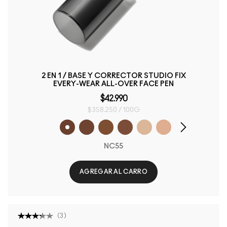
2 EN 1 / BASE Y CORRECTOR STUDIO FIX
EVERY-WEAR ALL-OVER FACE PEN
$42.990
$358.250 / 100G
NC55
AGREGAR AL CARRO
(
3
)