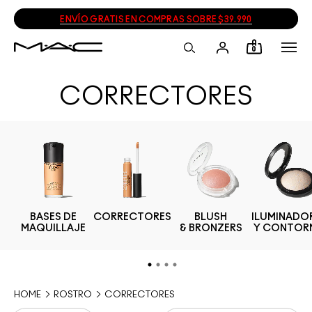
ENVÍO GRATIS EN COMPRAS SOBRE $39.990
0
CORRECTORES
BASES DE
CORRECTORES
BLUSH
ILUMINADO
S
MAQUILLAJE
& BRONZERS
Y CONTOR
HOME
ROSTRO
CORRECTORES