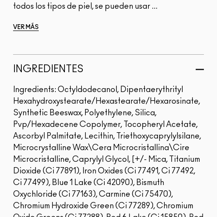
todos los tipos de piel, se pueden usar ...
VER MÁS
INGREDIENTES
Ingredients: Octyldodecanol, Dipentaerythrityl
Hexahydroxystearate/Hexastearate/Hexarosinate,
Synthetic Beeswax, Polyethylene, Silica,
Pvp/Hexadecene Copolymer, Tocopheryl Acetate,
Ascorbyl Palmitate, Lecithin, Triethoxycaprylylsilane,
Microcrystalline Wax\Cera Microcristallina\Cire
Microcristalline, Caprylyl Glycol, [+/- Mica, Titanium
Dioxide (Ci 77891), Iron Oxides (Ci 77491, Ci 77492,
Ci 77499), Blue 1 Lake (Ci 42090), Bismuth
Oxychloride (Ci 77163), Carmine (Ci 75470),
Chromium Hydroxide Green (Ci 77289), Chromium