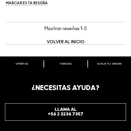
MARCAR ESTA RESEÑA
Mostrar reseñas
1-5
VOLVER AL INICIO
OFERTAS
TIENDAS
SIGUE TU ORDEN
BIENVENIDO A M·A·C COSMETICS
CHILE.
REGÍSTRATE AHORA PARA RECIBIR INFORMACIÓN
¿NECESITAS AYUDA?
ESPECIAL
REGÍSTRATE
LLAMA AL
+56 2 3236 7357