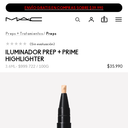
ENVÍO GRATIS EN COMPRAS SOBRE $39.990
0
Preps + Tratamientos
/
Preps
Sin evaluación
ILUMINADOR PREP + PRIME
HIGHLIGHTER
$999.722 / 100G
$35.990
3.6ML