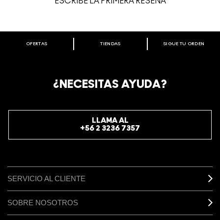
ESCRIBE LA PRIMERA RESEÑA
OFERTAS
TIENDAS
SIGUE TU ORDEN
BIENVENIDO A M·A·C COSMETICS
CHILE.
REGÍSTRATE AHORA PARA RECIBIR INFORMACIÓN
¿NECESITAS AYUDA?
ESPECIAL
REGÍSTRATE
LLAMA AL
+56 2 3236 7357
SERVICIO AL CLIENTE
SOBRE NOSOTROS