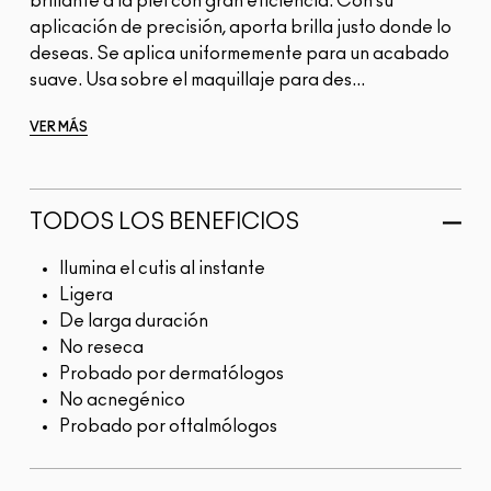
brillante a la piel con gran eficiencia. Con su
aplicación de precisión, aporta brilla justo donde lo
deseas. Se aplica uniformemente para un acabado
suave. Usa sobre el maquillaje para des...
VER MÁS
TODOS LOS BENEFICIOS
Ilumina el cutis al instante
Ligera
De larga duración
No reseca
Probado por dermatólogos
No acnegénico
Probado por oftalmólogos