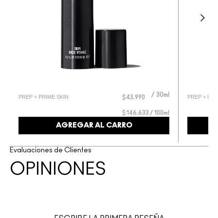
30ml
PREP + PRIME SKIN
PREP + PRI
l
$43.990
l
$146.633 / 100ml
AGREGAR AL CARRO
Evaluaciones de Clientes
OPINIONES