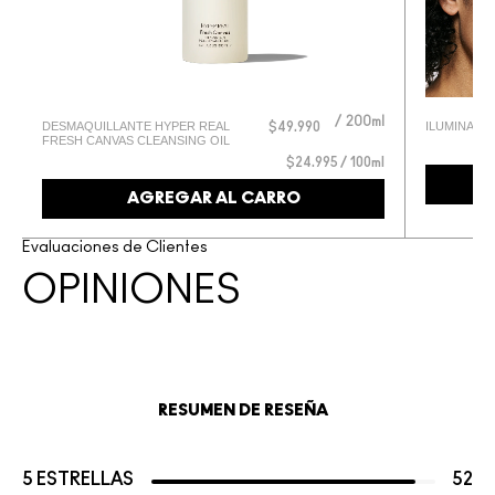
200ml
DESMAQUILLANTE HYPER REAL
ILUMINADO
l
$49.990
FRESH CANVAS CLEANSING OIL
l
$24.995 / 100ml
AGREGAR AL CARRO
Evaluaciones de Clientes
OPINIONES
RESUMEN DE RESEÑA
5 ESTRELLAS
52