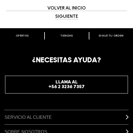
VOLVER AL INICIO
SIGUIENTE
OFERTAS
TIENDAS
SIGUE TU ORDEN
BIENVENIDO A M·A·C COSMETICS
CHILE.
REGÍSTRATE AHORA PARA RECIBIR INFORMACIÓN
¿NECESITAS AYUDA?
ESPECIAL
REGÍSTRATE
LLAMA AL
+56 2 3236 7357
SERVICIO AL CLIENTE
SOBRE NOSOTROS