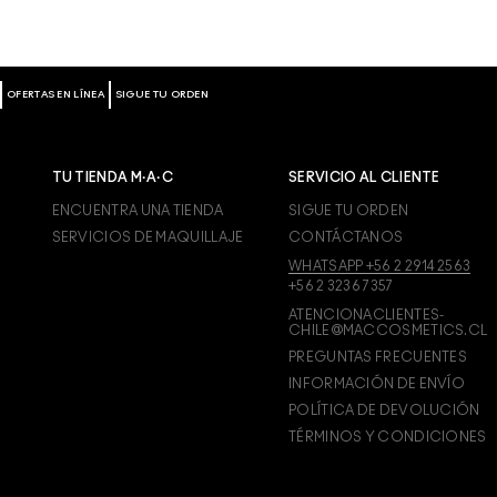
OFERTAS EN LÍNEA
SIGUE TU ORDEN
TU TIENDA M·A·C
SERVICIO AL CLIENTE
ENCUENTRA UNA TIENDA
SIGUE TU ORDEN
SERVICIOS DE MAQUILLAJE
CONTÁCTANOS
WHATSAPP +56 2 2914 2563
+56 2 3236 7357
ATENCIONACLIENTES-
CHILE@MACCOSMETICS.CL
PREGUNTAS FRECUENTES
INFORMACIÓN DE ENVÍO
POLÍTICA DE DEVOLUCIÓN
TÉRMINOS Y CONDICIONES