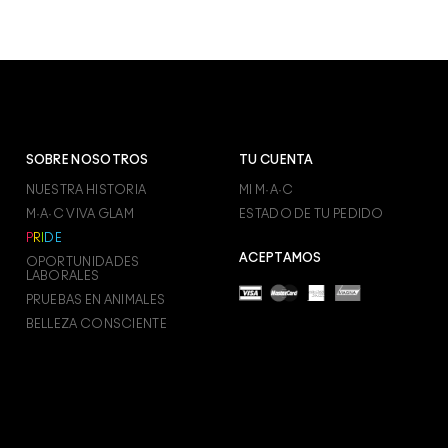
SOBRE NOSOTROS
TU CUENTA
NUESTRA HISTORIA
MI M·A·C
M·A·C VIVA GLAM
ESTADO DE TU PEDIDO
P
R
I
D
E
ACEPTAMOS
OPORTUNIDADES
LABORALES
PRUEBAS EN ANIMALES
BELLEZA CONSCIENTE