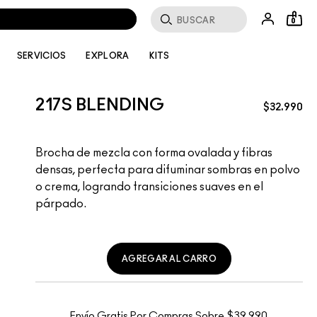
Buscar
0
SERVICIOS
EXPLORA
KITS
217S BLENDING
$32.990
Brocha de mezcla con forma ovalada y fibras
densas, perfecta para difuminar sombras en polvo
o crema, logrando transiciones suaves en el
párpado.
AGREGAR AL CARRO
Envío Gratis Por Compras Sobre $39.990