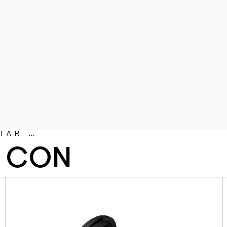
TAR …
N CON