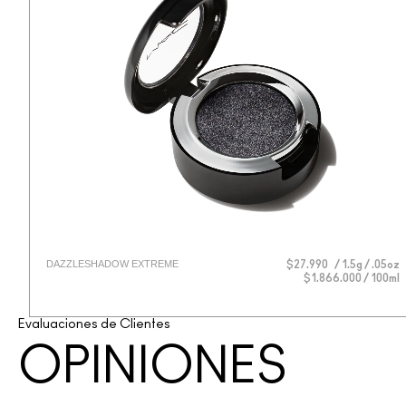
DAZZLESHADOW EXTREME
$27.990
1.5g / .05oz
$1.866.000 / 100ml
Evaluaciones de Clientes
OPINIONES