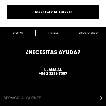
AGREGAR AL CARRO
OFERTAS
TIENDAS
SIGUE TU ORDEN
BIENVENIDO A M·A·C COSMETICS
CHILE.
REGÍSTRATE AHORA PARA RECIBIR INFORMACIÓN
¿NECESITAS AYUDA?
ESPECIAL
REGÍSTRATE
LLAMA AL
+56 2 3236 7357
SERVICIO AL CLIENTE