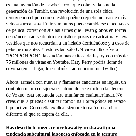
es una invención de Lewis Carroll que cobra vida para la
generación de Tumblr, una revolución de una sola chica
removiendo el pop con su estilo poético repleto incluso de más
videos surrealistas. En tres minutos puede cambiarse cinco veces
de peluca, correr con sus bailarines que llevan globos en forma
de cráneos, caerse dentro de místicos pozos de caricatura y llevar
vestidos que nos recuerdan a un helado derritiéndose y a osos de
peluche mutantes. Y esto es tan sólo UN video ultra vívido -
"PONPONPON", la canción más exitosa de Kyary con más de
75 millones de vistas en Youtube. Katy Perry podría llorar de
envidia (en su lugar, le escribió su admiración por Twitter).
Ahora, armada con nuevas y flamantes canciones en inglés, un
contrato con una disquera estadounidense e incluso la atención
de Vogue, está preparada para triunfar en cualquier lugar. No
creas que la puedes clasificar como una Lolita gótica en estado
hiperactivo. Como ella explica: siempre tomará un camino
diferente al que se espera de ella…
Has descrito tu mezcla entre kawaii/guro-kawaii (una
tendencia subcultural japonesa enfocada en la ternura