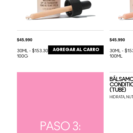
$45.990
$45.990
AGREGAR AL CARRO
30ML
-
$153.300 /
30ML
-
$15
100G
100ML
BÁLSAMO 
CONDITI
(TUBE)
HIDRATA, N
PASO 3: