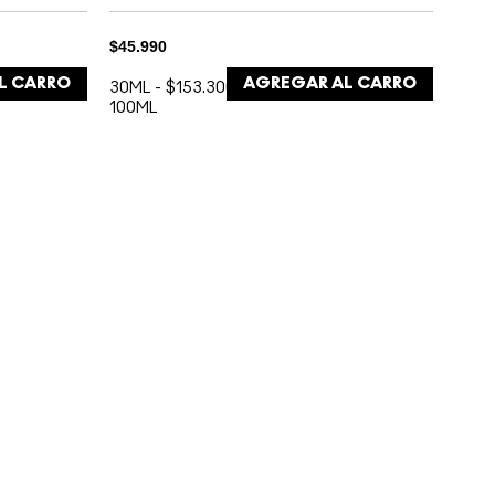
$45.990
L CARRO
AGREGAR AL CARRO
30ML
-
$153.300 /
100ML