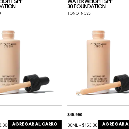
IGHT SPF
WATERWEIGHT SPF
DATION
30 FOUNDATION
0
TONO :
NC25
$45.990
AGREGAR AL CARRO
AGREGAR A
3.300 /
30ML
-
$153.300 /