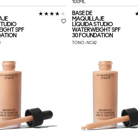
100ML
BASE DE
AJE
MAQUILLAJE
STUDIO
LÍQUIDA STUDIO
IGHT SPF
WATERWEIGHT SPF
DATION
30 FOUNDATION
0
TONO :
NC42