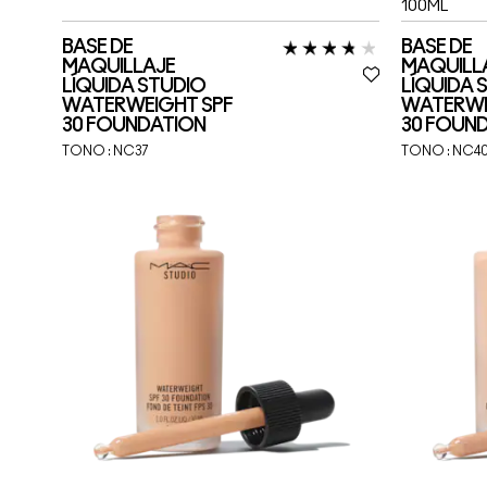
100ML
BASE DE
BASE DE
MAQUILLAJE
MAQUILL
LÍQUIDA STUDIO
LÍQUIDA 
WATERWEIGHT SPF
WATERWE
30 FOUNDATION
30 FOUN
TONO :
NC37
TONO :
NC4