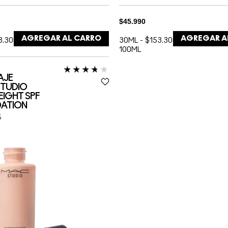
$45.990
AGREGAR AL CARRO
AGREGAR A
3.300 /
30ML
-
$153.300 /
100ML
AJE
STUDIO
IGHT SPF
DATION
5