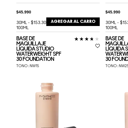
$45.990
$45.990
AGREGAR AL CARRO
30ML
-
$153.300 /
30ML
-
$15
100ML
100ML
BASE DE
BASE DE
MAQUILLAJE
MAQUILL
LÍQUIDA STUDIO
LÍQUIDA 
WATERWEIGHT SPF
WATERWE
30 FOUNDATION
30 FOUN
TONO :
NW15
TONO :
NW2