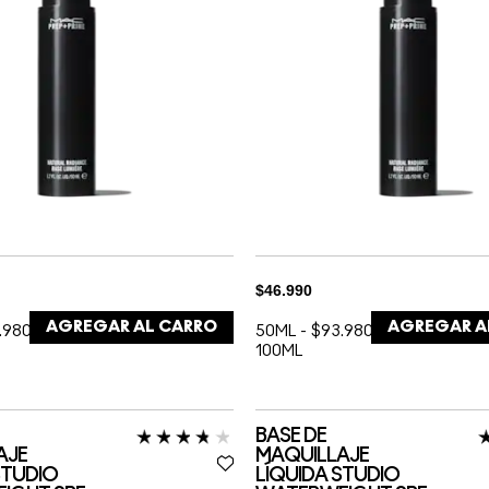
$46.990
AGREGAR AL CARRO
AGREGAR A
.980 /
50ML
-
$93.980 /
100ML
BASE DE
AJE
MAQUILLAJE
STUDIO
LÍQUIDA STUDIO