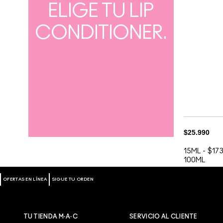
ELIGE TU LIP
CONDITIONER.
$25.990
15ML
-
$173
100ML
OFERTAS EN LÍNEA
SIGUE TU ORDEN
TU TIENDA M·A·C
SERVICIO AL CLIENTE