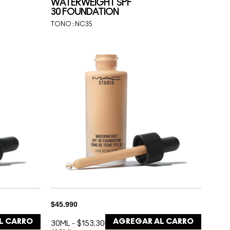
WATERWEIGHT SPF
30 FOUNDATION
TONO :
NC35
$45.990
L CARRO
AGREGAR AL CARRO
30ML
-
$153.300 /