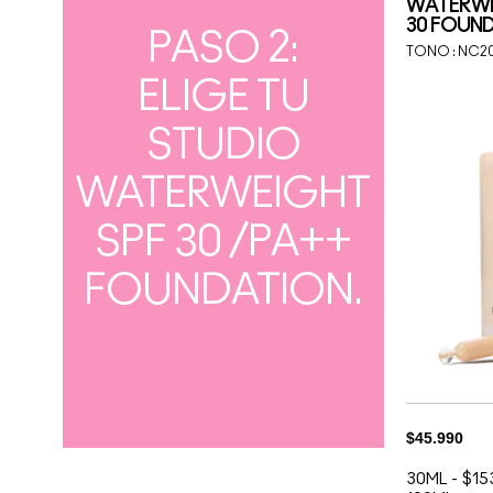
WATERWE
30 FOUN
PASO 2:
TONO :
NC2
ELIGE TU
STUDIO
WATERWEIGHT
SPF 30 /PA++
FOUNDATION.
$45.990
30ML
-
$15