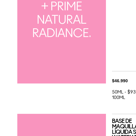
+ PRIME
NATURAL
RADIANCE.
$46.990
50ML
-
$93
100ML
BASE DE
MAQUILL
LÍQUIDA 