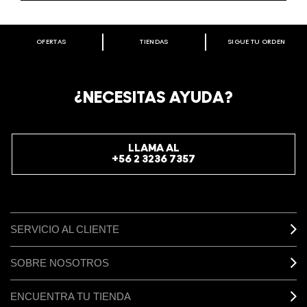
OFERTAS
TIENDAS
SIGUE TU ORDEN
BIENVENIDO A M·A·C COSMETICS
CHILE.
REGÍSTRATE AHORA PARA RECIBIR INFORMACIÓN
¿NECESITAS AYUDA?
ESPECIAL
REGÍSTRATE
LLAMA AL
+56 2 3236 7357
SERVICIO AL CLIENTE
SOBRE NOSOTROS
ENCUENTRA TU TIENDA