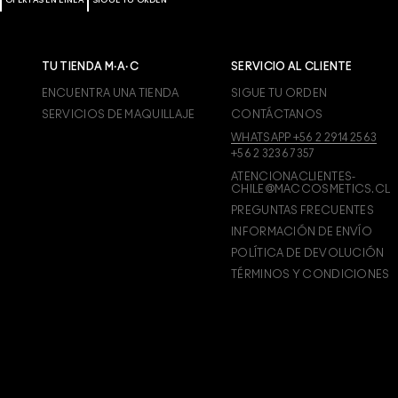
OFERTAS EN LÍNEA
SIGUE TU ORDEN
TU TIENDA M·A·C
SERVICIO AL CLIENTE
ENCUENTRA UNA TIENDA
SIGUE TU ORDEN
SERVICIOS DE MAQUILLAJE
CONTÁCTANOS
WHATSAPP +56 2 2914 2563
+56 2 3236 7357
ATENCIONACLIENTES-
CHILE@MACCOSMETICS.CL
PREGUNTAS FRECUENTES
INFORMACIÓN DE ENVÍO
POLÍTICA DE DEVOLUCIÓN
TÉRMINOS Y CONDICIONES