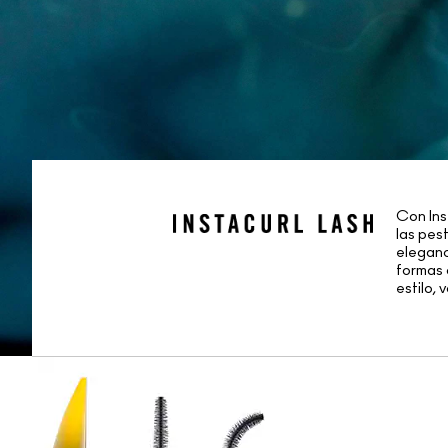
Con Ins
las pes
eleganc
formas 
estilo, 