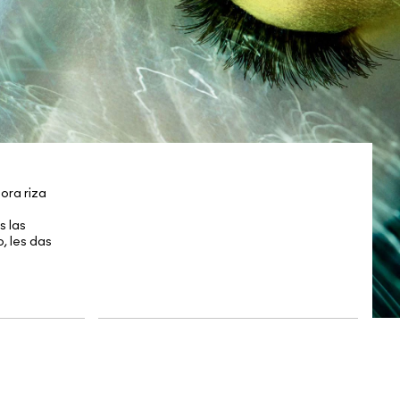
ora riza
s las
, les das