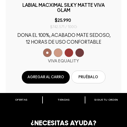
LABIAL MACXIMAL SILKY MATTE VIVA
GLAM
$25.990
$742.571 / 100G
DONA EL 100%, ACABADO MATE SEDOSO,
12 HORAS DE USO CONFORTABLE
VIVA EQUALITY
AGREGAR AL CARRO
PRUÉBALO
OFERTAS
TIENDAS
SIGUE TU ORDEN
BIENVENIDO A M·A·C COSMETICS
CHILE.
REGÍSTRATE AHORA PARA RECIBIR INFORMACIÓN
¿NECESITAS AYUDA?
ESPECIAL