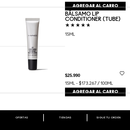
AGREGAR AL CARRO
BÁLSAMO LIP
CONDITIONER (TUBE)
15ML
$25.990
15ML
-
$173.267 / 100ML
AGREGAR AL CARRO
OFERTAS
TIENDAS
SIGUE TU ORDEN
BIENVENIDO A M·A·C COSMETICS
CHILE.