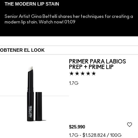
THE MODERN LIP STAIN
Senior Artist Gina Bettelli shares her techniques for creating a
modern lip stain. Watch now! 01:09
OBTENER EL LOOK
PRIMER PARA LABIOS
PREP + PRIME LIP
1.7G
$25.990
1.7G
-
$1.528.824 / 100G