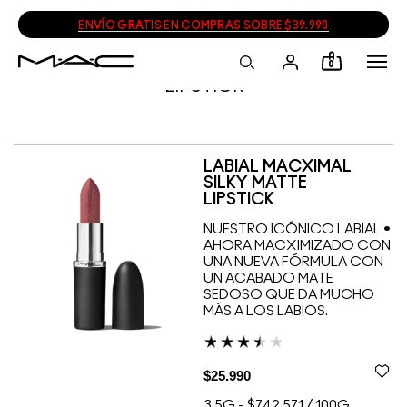
ENVÍO GRATIS EN COMPRAS SOBRE $39.990
0
LIPSTICK
LABIAL MACXIMAL
SILKY MATTE
LIPSTICK
NUESTRO ICÓNICO LABIAL •
AHORA MACXIMIZADO CON
UNA NUEVA FÓRMULA CON
UN ACABADO MATE
SEDOSO QUE DA MUCHO
MÁS A LOS LABIOS.
$25.990
3.5G
-
$742.571 / 100G