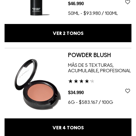
$46.990
50ML
-
$93.980 / 100ML
VER
2
TONOS
POWDER BLUSH
MÁS DE 5 TEXTURAS,
ACUMULABLE, PROFESIONAL
$34.990
6G
-
$583.167 / 100G
VER
4
TONOS