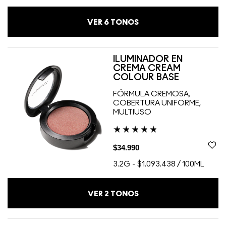
VER
6
TONOS
ILUMINADOR EN
CREMA CREAM
COLOUR BASE
FÓRMULA CREMOSA,
COBERTURA UNIFORME,
MULTIUSO
$34.990
3.2G
-
$1.093.438 / 100ML
VER
2
TONOS