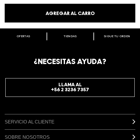
AGREGAR AL CARRO
OFERTAS
TIENDAS
SIGUE TU ORDEN
BIENVENIDO A M·A·C COSMETICS
CHILE.
REGÍSTRATE AHORA PARA RECIBIR INFORMACIÓN
¿NECESITAS AYUDA?
ESPECIAL
REGÍSTRATE
LLAMA AL
+56 2 3236 7357
SERVICIO AL CLIENTE
SOBRE NOSOTROS