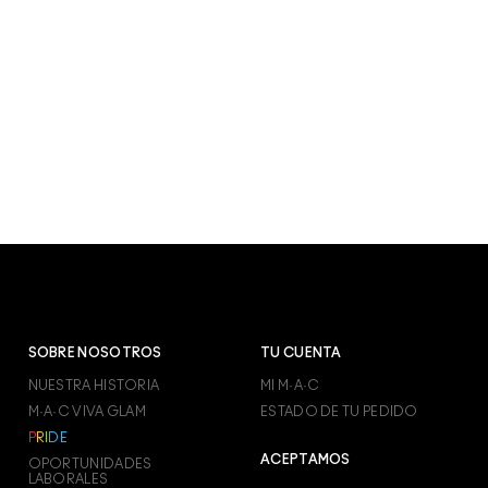
SOBRE NOSOTROS
TU CUENTA
NUESTRA HISTORIA
MI M·A·C
M·A·C VIVA GLAM
ESTADO DE TU PEDIDO
P
R
I
D
E
ACEPTAMOS
OPORTUNIDADES
LABORALES