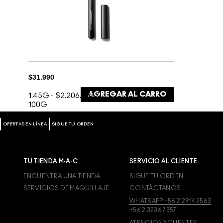
$31.990
AGREGAR AL CARRO
1.45G
-
$2.206.207 /
100G
OFERTAS EN LÍNEA
SIGUE TU ORDEN
TU TIENDA M·A·C
SERVICIO AL CLIENTE
ENCUENTRA UNA TIENDA
SIGUE TU ORDEN
SERVICIOS DE MAQUILLAJE
CONTÁCTANOS
WHATSAPP +56 2 2914 2563
+56 2 3236 7357
ATENCIONACLIENTES-