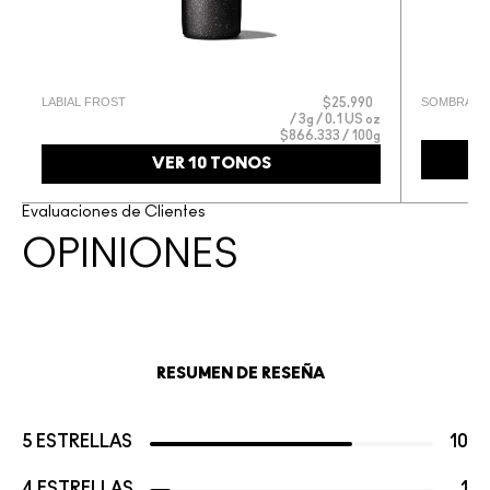
LABIAL FROST
SOMBRA DE
g
$25.990
g
3g / 0.1 US oz
$866.333 / 100g
VER 10 TONOS
Evaluaciones de Clientes
OPINIONES
RESUMEN DE RESEÑA
5 ESTRELLAS
10
4 ESTRELLAS
1