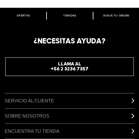
OFERTAS
TIENDAS
SIGUE TU ORDEN
BIENVENIDO A M·A·C COSMETICS
CHILE.
REGÍSTRATE AHORA PARA RECIBIR INFORMACIÓN
¿NECESITAS AYUDA?
ESPECIAL
REGÍSTRATE
LLAMA AL
+56 2 3236 7357
SERVICIO AL CLIENTE
SOBRE NOSOTROS
ENCUENTRA TU TIENDA