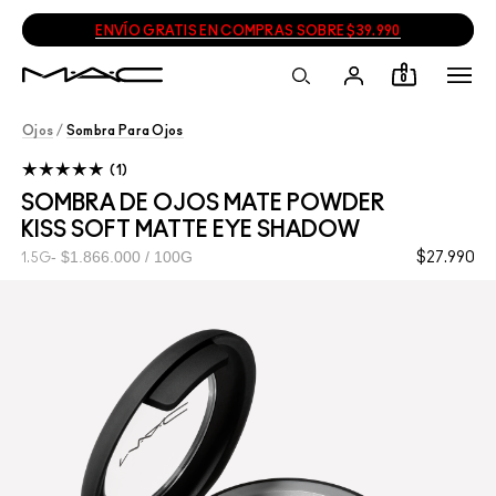
ENVÍO GRATIS EN COMPRAS SOBRE $39.990
0
Ojos
/
Sombra Para Ojos
1
SOMBRA DE OJOS MATE POWDER
KISS SOFT MATTE EYE SHADOW
$1.866.000 / 100G
$27.990
1.5G