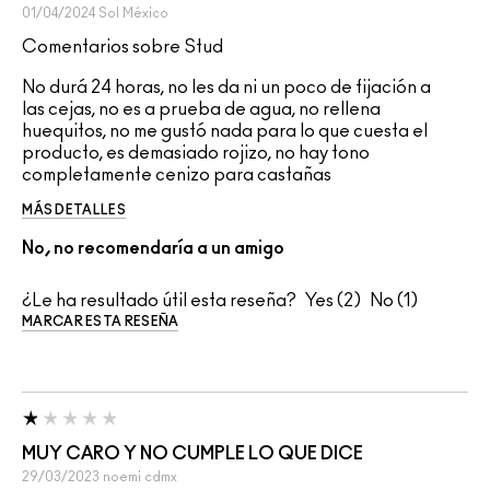
01/04/2024
Sol
México
Comentarios sobre Stud
No durá 24 horas, no les da ni un poco de fijación a
las cejas, no es a prueba de agua, no rellena
huequitos, no me gustó nada para lo que cuesta el
producto, es demasiado rojizo, no hay tono
completamente cenizo para castañas
MÁS DETALLES
No, no recomendaría a un amigo
¿Le ha resultado útil esta reseña?
2
1
MARCAR ESTA RESEÑA
MUY CARO Y NO CUMPLE LO QUE DICE
29/03/2023
noemi
cdmx