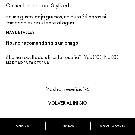
Comentarios sobre Stylized
no me gusto, deja grumos, no dura 24 horas ni
tampoco es resistente al agua
MÁS DETALLES
No, no recomendaría a un amigo
¿Le ha resultado útil esta reseña?
10
0
MARCAR ESTA RESEÑA
Mostrar reseñas
1-6
VOLVER AL INICIO
OFERTAS
TIENDAS
SIGUE TU ORDEN
BIENVENIDO A M·A·C COSMETICS