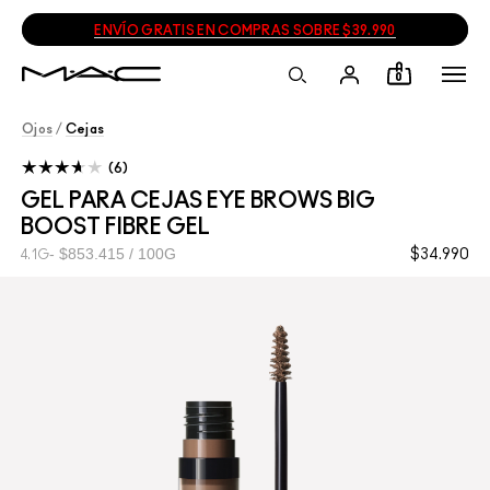
ENVÍO GRATIS EN COMPRAS SOBRE $39.990
0
Ojos
/
Cejas
6
GEL PARA CEJAS EYE BROWS BIG
BOOST FIBRE GEL
$853.415 / 100G
$34.990
4.1G