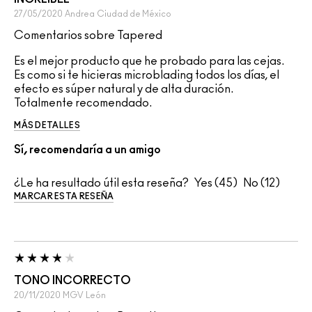
27/05/2020
Andrea
Ciudad de México
Comentarios sobre Tapered
Es el mejor producto que he probado para las cejas.
Es como si te hicieras microblading todos los días, el
efecto es súper natural y de alta duración.
Totalmente recomendado.
MÁS DETALLES
Sí, recomendaría a un amigo
¿Le ha resultado útil esta reseña?
45
12
MARCAR ESTA RESEÑA
TONO INCORRECTO
20/11/2020
MGV
León