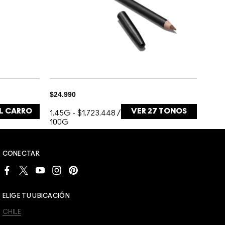
$24.990
L CARRO
VER
27
TONOS
1.45G
-
$1.723.448 /
BRICK-O-LA
100G
BURGUNDY
CONECTAR
COOL SPICE
ELIGE TU UBICACIÓN
CAVIAR
CHILE