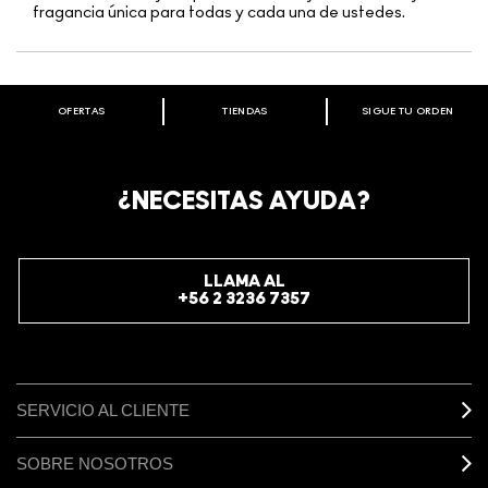
fragancia única para todas y cada una de ustedes.
OFERTAS
TIENDAS
SIGUE TU ORDEN
BIENVENIDO A M·A·C COSMETICS
CHILE.
REGÍSTRATE AHORA PARA RECIBIR INFORMACIÓN
¿NECESITAS AYUDA?
ESPECIAL
REGÍSTRATE
LLAMA AL
+56 2 3236 7357
SERVICIO AL CLIENTE
SOBRE NOSOTROS