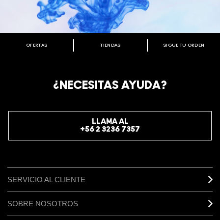
OFERTAS
TIENDAS
SIGUE TU ORDEN
BIENVENIDO A M·A·C COSMETICS
CHILE.
REGÍSTRATE AHORA PARA RECIBIR INFORMACIÓN
¿NECESITAS AYUDA?
ESPECIAL
REGÍSTRATE
LLAMA AL
+56 2 3236 7357
SERVICIO AL CLIENTE
SOBRE NOSOTROS