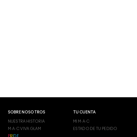
SOBRE NOSOTROS
TU CUENTA
NUESTRA HISTORIA
MI M·A·C
M·A·C VIVA GLAM
ESTADO DE TU PEDIDO
P
R
I
D
E