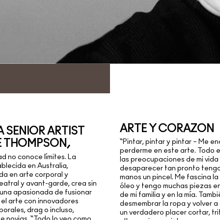
ARTE Y CORAZÓN
A SENIOR ARTIST
E THOMPSON,
“Pintar, pintar y pintar – Me e
perderme en este arte. Todo e
ad no conoce límites. La
las preocupaciones de mi vid
ablecida en Australia,
desaparecer tan pronto tengo
da en arte corporal y
manos un pincel. Me fascina la 
teatral y avant-garde, crea sin
óleo y tengo muchas piezas en
s una apasionada de fusionar
de mi familia y en la mía. Tamb
 el arte con innovadores
desmembrar la ropa y volver a 
porales, drag o incluso,
un verdadero placer cortar, tri
de novias. “Todo lo veo como