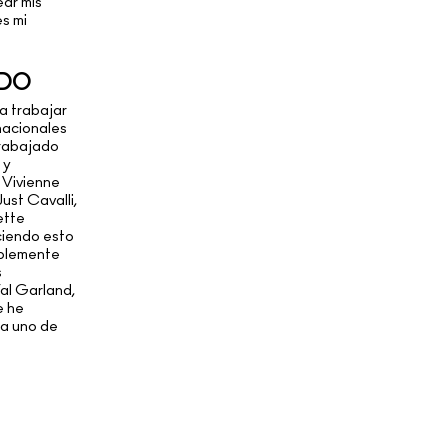
ear mis
es mi
ADO
a trabajar
nacionales
trabajado
 y
 Vivienne
st Cavalli,
ette
ciendo esto
mplemente
s
Val Garland,
e he
a uno de