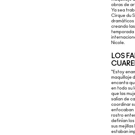
obras de ar
Ya sea trab
Cirque du So
dramáticos 
creando las
temporada
internacion
Nicole.
LOS F
CUARE
“Estoy enam
maquillaje 
encanta qu
en todo su 
que las muj
salían de ca
coordinar s
enfocaban e
rostro ent
definían los
sus mejillas
estaban imp