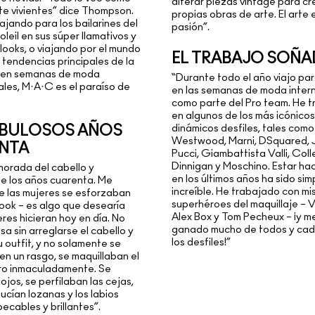
alterar piezas vintage para cr
te vivientes” dice Thompson.
propias obras de arte. El arte 
ajando para los bailarines del
pasión”.
leil en sus súper llamativos y
looks, o viajando por el mundo
EL TRABAJO SOÑ
 tendencias principales de la
 en semanas de moda
“Durante todo el año viajo par
ales, M·A·C es el paraíso de
en las semanas de moda inter
como parte del Pro team. He 
en algunos de los más icónicos
ABULOSOS AÑOS
dinámicos desfiles, tales como
Westwood, Marni, DSquared, Ju
NTA
Pucci, Giambattista Valli, Coll
Dinnigan y Moschino. Estar ha
orada del cabello y
en los últimos años ha sido si
de los años cuarenta. Me
increíble. He trabajado con mi
e las mujeres se esforzaban
superhéroes del maquillaje – 
look – es algo que desearía
Alex Box y Tom Pecheux – ¡y m
eres hicieran hoy en día. No
ganado mucho de todos y cad
sa sin arreglarse el cabello y
los desfiles!”
u outfit, y no solamente se
n un rasgo, se maquillaban el
ero inmaculadamente. Se
 ojos, se perfilaban las cejas,
 lucían lozanas y los labios
ecables y brillantes”.