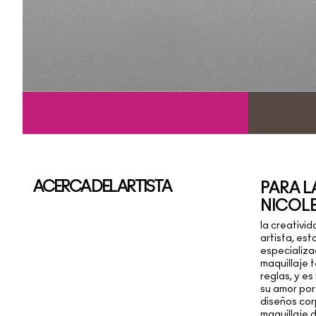
ACERCA DEL ARTISTA
PARA L
NICOL
la creativid
artista, est
especializa
maquillaje 
reglas, y e
su amor por
diseños cor
maquillaje 