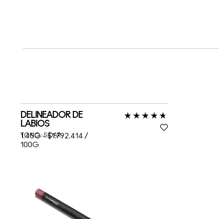
DELINEADOR DE
LABIOS
TONO :
1.45G
-
SOAR
$1.792.414 /
100G