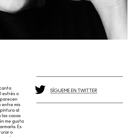
ncanta
SÍGUEME EN TWITTER
l estrés o
a parecen
 entre mis
pintura al
 las casas
ién me gusta
armarla. Es
turar o