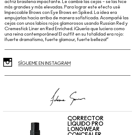
actriz brasileña impactante. Le cambié las cejas – se las hice
más grandes y más elevadas. Para lograr este efecto usé
Impeccable Brows con Eye Brows en Spiked. La idea era
empujarlas hacia arriba de manera sofisticada. Acompañé las
cejas con unos labios rojos glamorosos usando Russian Red y
Cremestick Liner en Red Enriched. ¡Quería que luciera como
una reina contemporánea! El outfit en su totalidad era rojo:
¡fuerte dramatismo, fuerte glamour, fuerte belleza!”
SÍGUEME EN INSTAGRAM
CORRECTOR
LÍQUIDO PRO
LONGWEAR