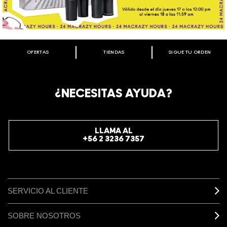
OFERTAS
TIENDAS
SIGUE TU ORDEN
BIENVENIDO A M·A·C COSMETICS
CHILE.
REGÍSTRATE AHORA PARA RECIBIR INFORMACIÓN
¿NECESITAS AYUDA?
ESPECIAL
REGÍSTRATE
LLAMA AL
+56 2 3236 7357
SERVICIO AL CLIENTE
SOBRE NOSOTROS