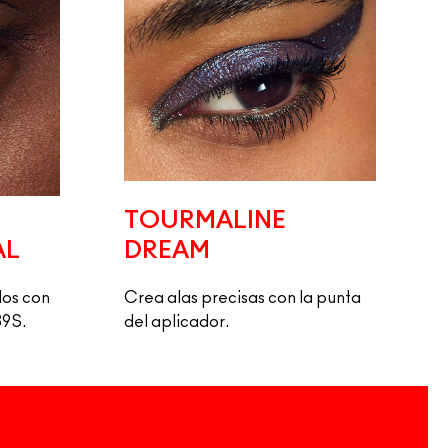
TOURMALINE
AL
DREAM
os con 
Crea alas precisas con la punta
39S.
del aplicador.