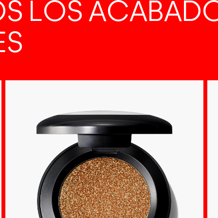
S LOS ACABAD
ES