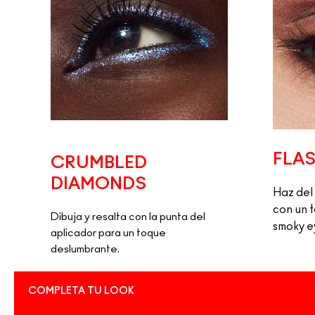
FLAS
CRUMBLED
DIAMONDS
Haz del 
con un t
Dibuja y resalta con la punta del
smoky e
aplicador para un toque
deslumbrante.
COMPLETA TU LOOK