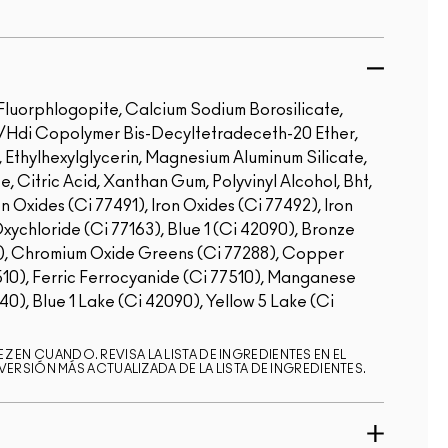
Fluorphlogopite, Calcium Sodium Borosilicate,
40/Hdi Copolymer Bis-Decyltetradeceth-20 Ether,
 Ethylhexylglycerin, Magnesium Aluminum Silicate,
, Citric Acid, Xanthan Gum, Polyvinyl Alcohol, Bht,
n Oxides (Ci 77491), Iron Oxides (Ci 77492), Iron
ychloride (Ci 77163), Blue 1 (Ci 42090), Bronze
), Chromium Oxide Greens (Ci 77288), Copper
10), Ferric Ferrocyanide (Ci 77510), Manganese
140), Blue 1 Lake (Ci 42090), Yellow 5 Lake (Ci
Z EN CUANDO. REVISA LA LISTA DE INGREDIENTES EN EL
RSIÓN MÁS ACTUALIZADA DE LA LISTA DE INGREDIENTES.