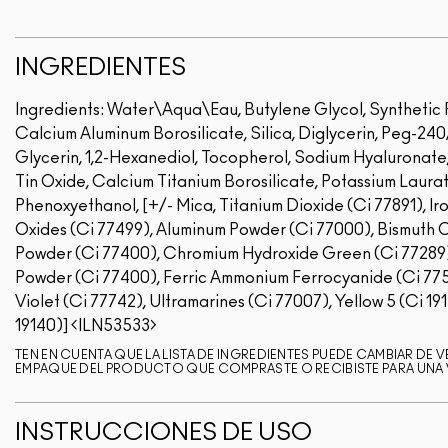
INGREDIENTES
Ingredients: Water\Aqua\Eau, Butylene Glycol, Synthetic 
Calcium Aluminum Borosilicate, Silica, Diglycerin, Peg-2
Glycerin, 1,2-Hexanediol, Tocopherol, Sodium Hyaluronate,
Tin Oxide, Calcium Titanium Borosilicate, Potassium Laurate
Phenoxyethanol, [+/- Mica, Titanium Dioxide (Ci 77891), Iro
Oxides (Ci 77499), Aluminum Powder (Ci 77000), Bismuth Ox
Powder (Ci 77400), Chromium Hydroxide Green (Ci 77289
Powder (Ci 77400), Ferric Ammonium Ferrocyanide (Ci 775
Violet (Ci 77742), Ultramarines (Ci 77007), Yellow 5 (Ci 19
19140)]
ILN53533
TEN EN CUENTA QUE LA LISTA DE INGREDIENTES PUEDE CAMBIAR DE VE
EMPAQUE DEL PRODUCTO QUE COMPRASTE O RECIBISTE PARA UNA VE
INSTRUCCIONES DE USO