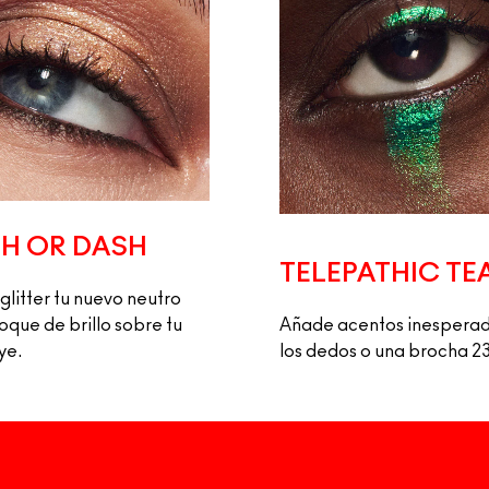
H OR DASH
TELEPATHIC TE
glitter tu nuevo neutro 
oque de brillo sobre tu 
Añade acentos inesperad
ye.
los dedos o una brocha 2